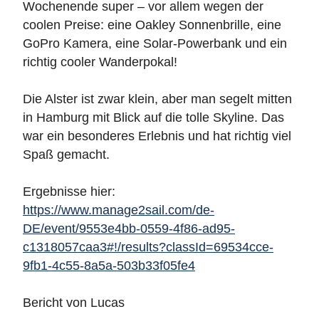
Wochenende super – vor allem wegen der
coolen Preise: eine Oakley Sonnenbrille, eine
GoPro Kamera, eine Solar-Powerbank und ein
richtig cooler Wanderpokal!
Die Alster ist zwar klein, aber man segelt mitten
in Hamburg mit Blick auf die tolle Skyline. Das
war ein besonderes Erlebnis und hat richtig viel
Spaß gemacht.
Ergebnisse hier:
https://www.manage2sail.com/de-
DE/event/9553e4bb-0559-4f86-ad95-
c1318057caa3#!/results?classId=69534cce-
9fb1-4c55-8a5a-503b33f05fe4
Bericht von Lucas