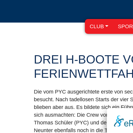
CLUB
SPOR
DREI H-BOOTE 
FERIENWETTFA
Die vom PYC ausgerichtete erste von sech
besucht. Nach tadellosen Starts der vie
blieben aber aus. Es bildete sich ein Fü
sich ausmachten: Die Crew von Joachim S
Thomas Schüler (PYC) und dem Team von S
Neunter ebenfalls noch in die Top Ten. D