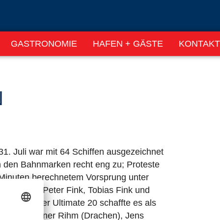
GASTRONOMIE
HAFEN + GÄSTE
KONTAKT
N
1. Juli war mit 64 Schiffen ausgezeichnet
n den Bahnmarken recht eng zu; Proteste
lb Minuten berechnetem Vorsprung unter
ern Hans-Peter Fink, Tobias Fink und
mit seiner Ultimate 20 schaffte es als
ameraden Rainer Rihm (Drachen), Jens