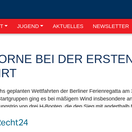
T
JUGEND
AKTUELLES
NEWSLETTER
VORNE BEI DER ERSTE
HRT
s geplanten Wettfahrten der Berliner Ferienregatta am 3
r Startgruppen ging es bei mäßigem Wind insbesondere a
hrungstrio von drei H-Booten, die den Sieg mit andertha
chmidt (BYC) gewann vor dem letztjährigen Gesamtsieg
tefan Hadré (Berliner Yacht-Club). Immo Freundl (PYC) 
ie Plätze 11 bis 14 gingen an die Crews unserer Clubk