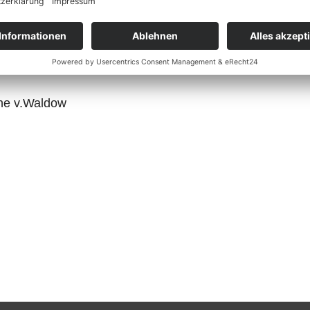
erinnern wird - Die Ergebnisse gibt es
HIER
.
ane v.Waldow