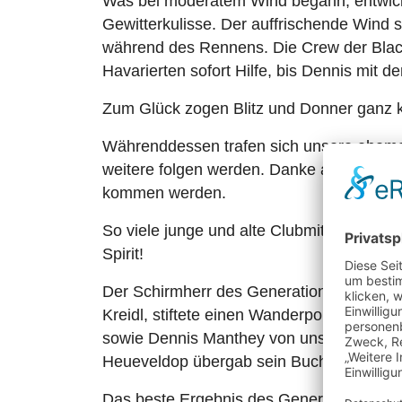
Was bei moderatem Wind begann, entwicke
Gewitterkulisse. Der auffrischende Wind s
während des Rennens. Die Crew der Blac
Havarierten sofort Hilfe, bis Dennis mit
Zum Glück zogen Blitz und Donner ganz k
Währenddessen trafen sich unsere ehemali
weitere folgen werden. Danke an alle, di
kommen werden.
So viele junge und alte Clubmitglieder be
Spirit!
Der Schirmherr des Generationen-Cups, 
Kreidl, stiftete einen Wanderpokal, den 
sowie Dennis Manthey von unserem Beglei
Heueveldop übergab sein Buch (2 Bände!) 
Das beste Ergebnis des Generationencups