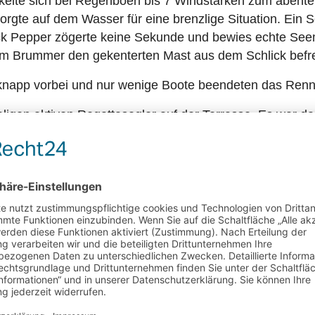
lte sich bei Regenböen bis 7 Windstärken zum abenteue
orgte auf dem Wasser für eine brenzlige Situation. Ein 
k Pepper zögerte keine Sekunde und bewies echte Seem
 dem Brummer den gekenterten Mast aus dem Schlick befr
napp vorbei und nur wenige Boote beendeten das Renne
gen aktiven Regattasegler auf der Terrasse. Es war das
e da waren und wir hoffen, dass beim nächsten Mal noch
i einer Siegerehrung gab es lange nicht; unsere Terrass
der ehemalige OStBtsm der Gorch Fock und langjährig
er dem Sieger der Regatta, Rocky Schmidt, überreichte. 
t-Motorboot Brummer erhielten Sonderpreise für ihre t
über die 60-jährige Partnerschaft PYC-Gorch Fock an S
 aber waren die vielen strahlenden Gesichter auf den 