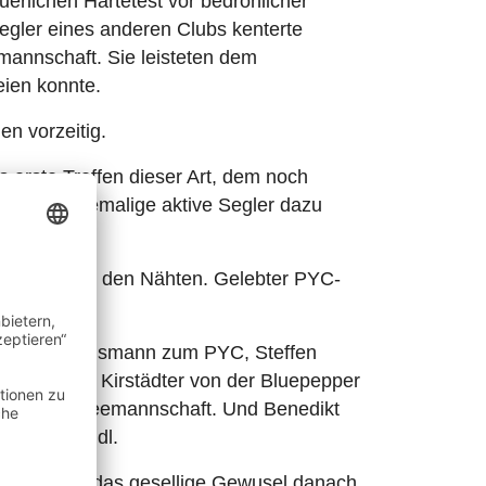
rlichen Härtetest vor bedrohlicher
Segler eines anderen Clubs kenterte
annschaft. Sie leisteten dem
eien konnte.
n vorzeitig.
 erste Treffen dieser Art, dem noch
 weitere ehemalige aktive Segler dazu
e platzte aus den Nähten. Gelebter PYC-
e Verbindungsmann zum PYC, Steffen
Das Ehepaar Kirstädter von der Bluepepper
atkräftige Seemannschaft. Und Benedikt
teffen Kreidl.
Booten und das gesellige Gewusel danach