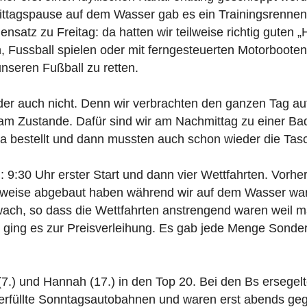
Mittagspause auf dem Wasser gab es ein Trainingsrennen
ensatz zu Freitag: da hatten wir teilweise richtig gute
n, Fussball spielen oder mit ferngesteuerten Motorboote
nseren Fußball zu retten.
oder auch nicht. Denn wir verbrachten den ganzen Tag a
t kam Zustande. Dafür sind wir am Nachmittag zu einer B
a bestellt und dann mussten auch schon wieder die Tas
:30 Uhr erster Start und dann vier Wettfahrten. Vorher
erweise abgebaut haben während wir auf dem Wasser war
ach, so dass die Wettfahrten anstrengend waren weil m
 ging es zur Preisverleihung. Es gab jede Menge Sond
.) und Hannah (17.) in den Top 20. Bei den Bs ersegelte
berfüllte Sonntagsautobahnen und waren erst abends g