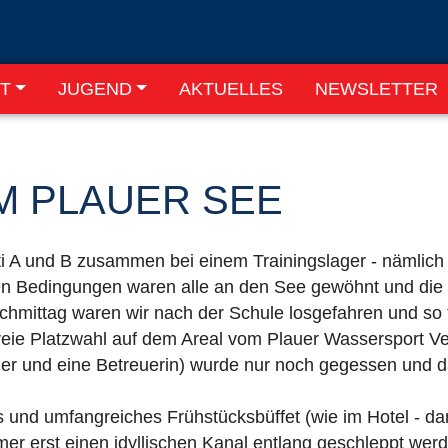
T
JUGEND
AKTUELLES
NEWSLETTER
M PLAUER SEE
i A und B zusammen bei einem Trainingslager - nämlich
en Bedingungen waren alle an den See gewöhnt und die 
chmittag waren wir nach der Schule losgefahren und so
reie Platzwahl auf dem Areal vom Plauer Wassersport Ve
iner und eine Betreuerin) wurde nur noch gegessen und d
nd umfangreiches Frühstücksbüffet (wie im Hotel - dan
er erst einen idyllischen Kanal entlang geschleppt wer