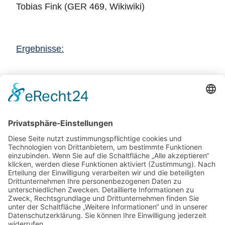
Tobias Fink (GER 469, Wikiwiki)
Ergebnisse:
Bild Copyright: Mund - DTYC
Zurück
Potsdamer Yacht Club e. V.