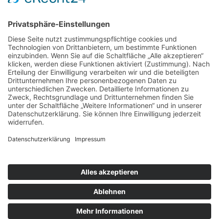
Zurück
Potsdamer Yacht Club e. V.
Königstr. 3A
14109 Berlin
Tel: +49 30 805 35 58
KONTAKT
|
IMPRESSUM
|
DATENSCHUTZ