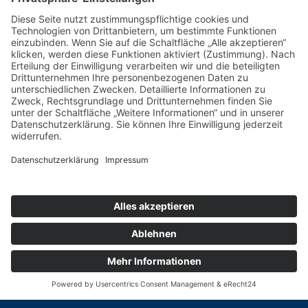
Zurück
Potsdamer Yacht Club e. V.
Königstr. 3A
14109 Berlin
Tel: +49 30 805 35 58
KONTAKT
|
IMPRESSUM
|
DATENSCHUTZ