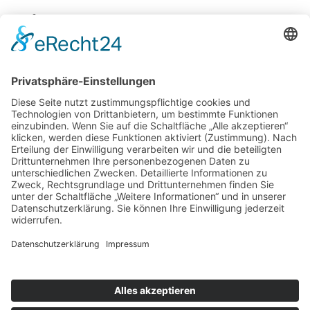
Zurück
Potsdamer Yacht Club e. V.
Königstr. 3A
14109 Berlin
Tel: +49 30 805 35 58
KONTAKT
|
IMPRESSUM
|
DATENSCHUTZ