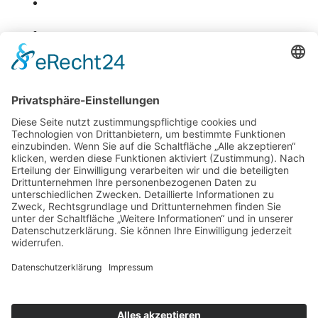
Zurück
Potsdamer Yacht Club e. V.
Königstr. 3A
14109 Berlin
Tel: +49 30 805 35 58