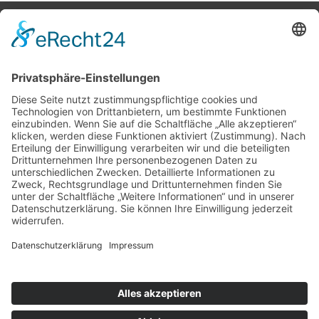
Potsdamer Yacht Club e. V.
Königstr. 3A
14109 Berlin
Tel: +49 30 805 35 58
KONTAKT
|
IMPRESSUM
|
DATENSCHUTZ