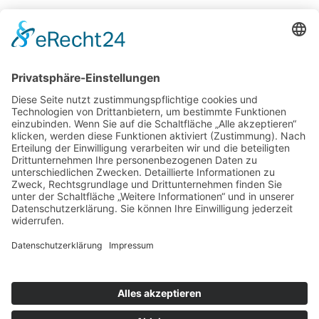
Potsdamer Yacht Club e. V.
Königstr. 3A
14109 Berlin
Tel: +49 30 805 35 58
KONTAKT
|
IMPRESSUM
|
DATENSCHUTZ