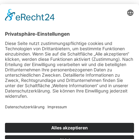
Potsdamer Yacht Club e. V.
Königstr. 3A
14109 Berlin
Tel: +49 30 805 35 58
KONTAKT
|
IMPRESSUM
|
DATENSCHUTZ