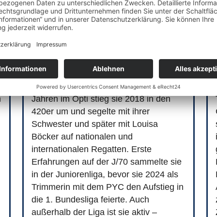
Line Wolters
t
Line kam mit sieben Jahren über eine
Schul-AG zum Segeln und in den
Potsdamer Yacht Club. Nach intensiven
n
Jahren im Opti stieg sie 2018 in den
420er um und segelte mit ihrer
Schwester und später mit Louisa
Böcker auf nationalen und
internationalen Regatten. Erste
Erfahrungen auf der J/70 sammelte sie
in der Juniorenliga, bevor sie 2024 als
Trimmerin mit dem PYC den Aufstieg in
die 1. Bundesliga feierte. Auch
außerhalb der Liga ist sie aktiv –