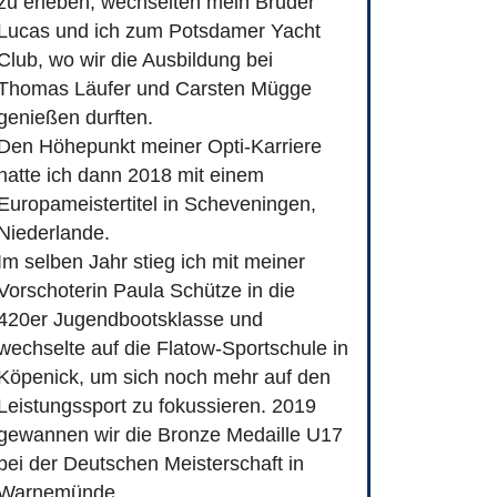
zu erleben, wechselten mein Bruder
Lucas und ich zum Potsdamer Yacht
Club, wo wir die Ausbildung bei
Thomas Läufer und Carsten Mügge
genießen durften.
Den Höhepunkt meiner Opti-Karriere
hatte ich dann 2018 mit einem
Europameistertitel in Scheveningen,
Niederlande.
Im selben Jahr stieg ich mit meiner
Vorschoterin Paula Schütze in die
420er Jugendbootsklasse und
wechselte auf die Flatow-Sportschule in
Köpenick, um sich noch mehr auf den
Leistungssport zu fokussieren. 2019
gewannen wir die Bronze Medaille U17
bei der Deutschen Meisterschaft in
Warnemünde.