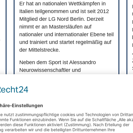
Er hat an nationalen Wettkämpfen in
Italien teilgenommen und ist seit 2012
Mitglied der LG Nord Berlin. Derzeit
nimmt er an Mastersläufen auf
nationaler und internationaler Ebene teil
s
und trainiert und startet regelmäßig auf
der Mittelstrecke.
Neben dem Sport ist Alessandro
Neurowissenschaftler und
Biomechaniker, der untersucht, wie das
Nervensystem die Bewegung steuert.
Als Experte für Fortbewegung
konzentriert sich seine Forschung
darauf, wie sensorisches Feedback die
motorische Kontrolle bei Menschen und
Mäusen beeinflusst.